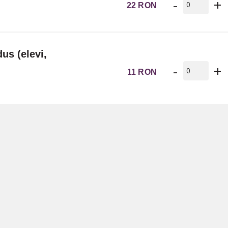
-
+
22 RON
dus (elevi,
-
+
11 RON