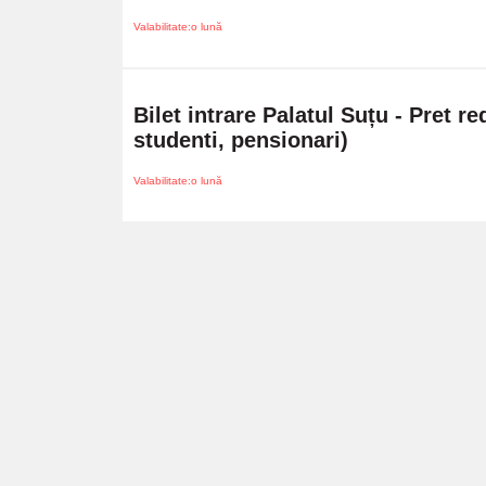
Valabilitate:o lună
Bilet intrare Palatul Suțu - Pret re
studenti, pensionari)
Valabilitate:o lună